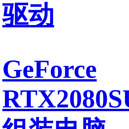
驱动
GeForce
RTX2080