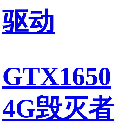
驱动
GTX1650
4G毁灭者