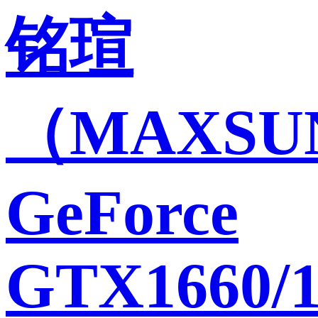
铭瑄
（MAXSU
GeForce
GTX1660/1