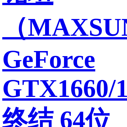
（MAXSU
GeForce
GTX1660/1
终结 64位