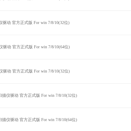
驱动 官方正式版 For win 7/8/10(32位)
驱动 官方正式版 For win 7/8/10(64位)
驱动 官方正式版 For win 7/8/10(32位)
扫描仪驱动 官方正式版 For win 7/8/10(32位)
扫描仪驱动 官方正式版 For win 7/8/10(64位)