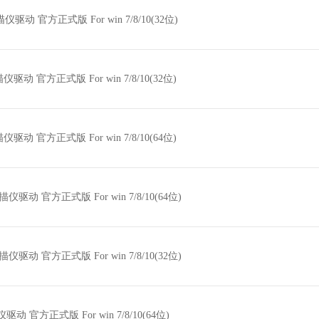
仪驱动 官方正式版 For win 7/8/10(32位)
仪驱动 官方正式版 For win 7/8/10(32位)
仪驱动 官方正式版 For win 7/8/10(64位)
描仪驱动 官方正式版 For win 7/8/10(64位)
描仪驱动 官方正式版 For win 7/8/10(32位)
驱动 官方正式版 For win 7/8/10(64位)