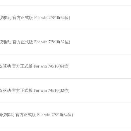
驱动 官方正式版 For win 7/8/10(64位)
驱动 官方正式版 For win 7/8/10(32位)
驱动 官方正式版 For win 7/8/10(64位)
驱动 官方正式版 For win 7/8/10(32位)
仪驱动 官方正式版 For win 7/8/10(64位)