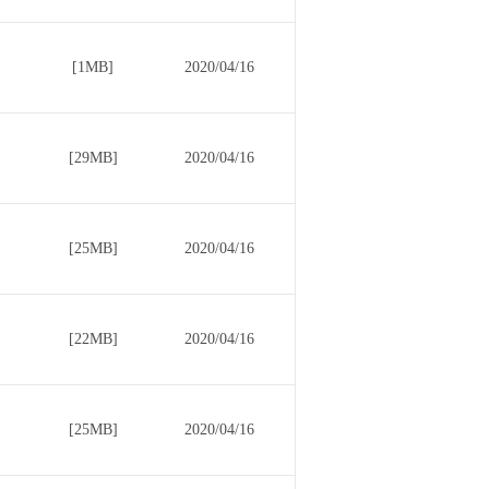
[1MB]
2020/04/16
[29MB]
2020/04/16
[25MB]
2020/04/16
[22MB]
2020/04/16
[25MB]
2020/04/16