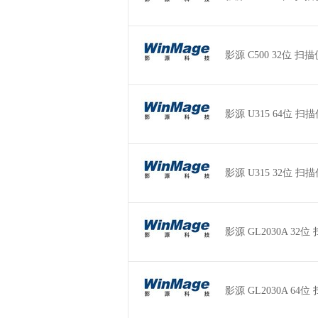
影源 C500 32位 扫描仪
影源 U315 64位 扫描仪
影源 U315 32位 扫描仪
影源 GL2030A 32位 
影源 GL2030A 64位 