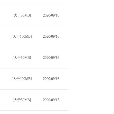
[大于50MB]
2020/09/16
[大于100MB]
2020/09/16
[大于50MB]
2020/09/16
[大于100MB]
2020/09/16
[大于50MB]
2020/09/15