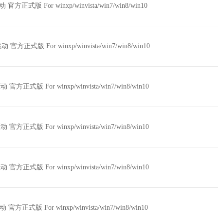
方正式版 For winxp/winvista/win7/win8/win10
方正式版 For winxp/winvista/win7/win8/win10
方正式版 For winxp/winvista/win7/win8/win10
方正式版 For winxp/winvista/win7/win8/win10
方正式版 For winxp/winvista/win7/win8/win10
方正式版 For winxp/winvista/win7/win8/win10