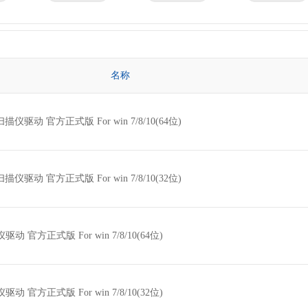
京瓷
理光
技嘉
华为
微星
英特尔
名称
扫描仪驱动 官方正式版 For win 7/8/10(64位)
扫描仪驱动 官方正式版 For win 7/8/10(32位)
驱动 官方正式版 For win 7/8/10(64位)
驱动 官方正式版 For win 7/8/10(32位)