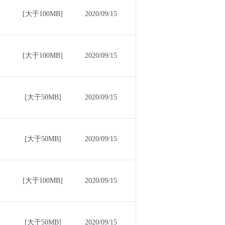
[大于100MB]
2020/09/15
[大于100MB]
2020/09/15
[大于50MB]
2020/09/15
[大于50MB]
2020/09/15
[大于100MB]
2020/09/15
[大于50MB]
2020/09/15