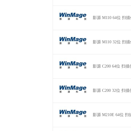
影源 M110 64位 扫描仪
影源 M110 32位 扫描仪
影源 C200 64位 扫描仪
影源 C200 32位 扫描仪
影源 M210E 64位 扫描