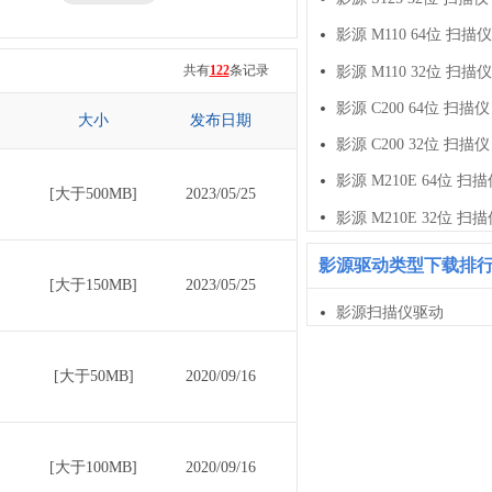
三星
影源 M110 64位 扫描仪
七彩虹
共有
122
条记录
影源 M110 32位 扫描仪
影源 C200 64位 扫描仪
大小
发布日期
影源 C200 32位 扫描仪
影源 M210E 64位 扫描
[大于500MB]
2023/05/25
影源 M210E 32位 扫描
影源驱动类型下载排
[大于150MB]
2023/05/25
影源扫描仪驱动
[大于50MB]
2020/09/16
[大于100MB]
2020/09/16