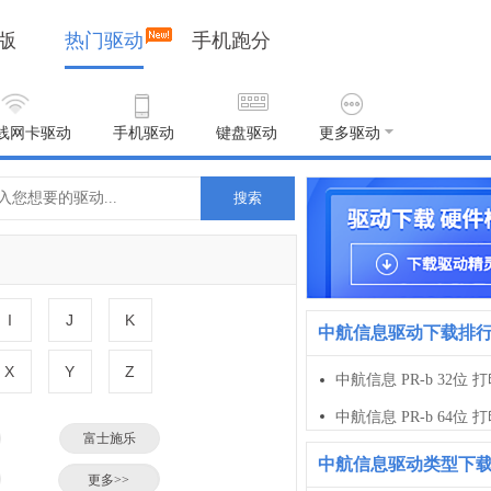
版
热门驱动
手机跑分
线网卡驱动
手机驱动
键盘驱动
更多驱动
搜索
I
J
K
中航信息驱动下载排
X
Y
Z
中航信息 PR-b 32位 
中航信息 PR-b 64位 
富士施乐
中航信息驱动类型下
小米
更多>>