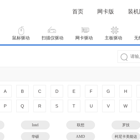
首页
网卡版
装机
动
鼠标驱动
扫描仪驱动
网卡驱动
主板驱动
无
A
B
C
D
E
F
G
H
P
Q
R
S
T
U
V
W
Intel
联想
罗技
华硕
AMD
柯尼卡美能达