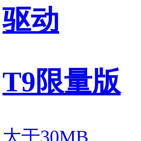
驱动
T9限量版
大于30MB