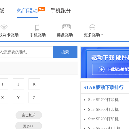
版
热门驱动
手机跑分
线网卡驱动
手机驱动
键盘驱动
更多驱动
搜索
I
J
K
STAR驱动下载排行
X
Y
Z
Star SP700打印机
Star SP500打印机
富士施乐
Star SP200打印机
小米
更多>>
Star SP2000打印机