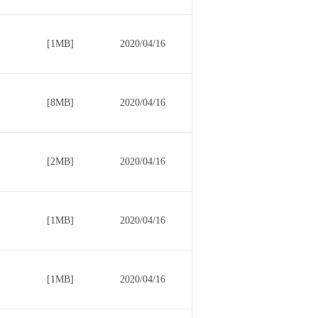
[1MB]
2020/04/16
[8MB]
2020/04/16
[2MB]
2020/04/16
[1MB]
2020/04/16
[1MB]
2020/04/16