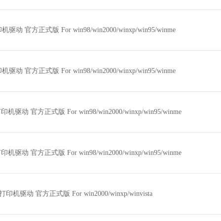
印机驱动 官方正式版 For win98/win2000/winxp/win95/winme
印机驱动 官方正式版 For win98/win2000/winxp/win95/winme
 打印机驱动 官方正式版 For win98/win2000/winxp/win95/winme
 打印机驱动 官方正式版 For win98/win2000/winxp/win95/winme
II 打印机驱动 官方正式版 For win2000/winxp/winvista