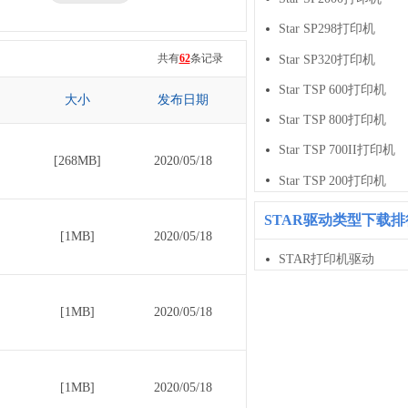
三星
Star SP298打印机
七彩虹
共有
62
条记录
Star SP320打印机
Star TSP 600打印机
大小
发布日期
Star TSP 800打印机
Star TSP 700II打印机
[268MB]
2020/05/18
Star TSP 200打印机
STAR驱动类型下载排
[1MB]
2020/05/18
STAR打印机驱动
[1MB]
2020/05/18
[1MB]
2020/05/18