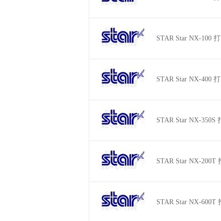
STAR Star NX-100
STAR Star NX-400
STAR Star NX-350
STAR Star NX-200
STAR Star NX-600