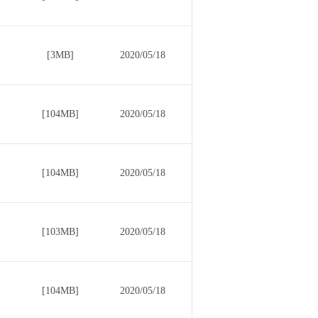
[3MB]
2020/05/18
[104MB]
2020/05/18
[104MB]
2020/05/18
[103MB]
2020/05/18
[104MB]
2020/05/18