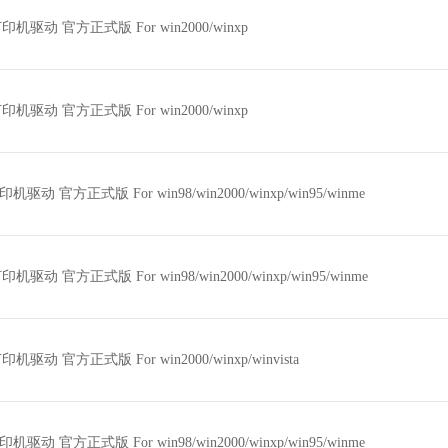
0 打印机驱动 官方正式版 For win2000/winxp
0 打印机驱动 官方正式版 For win2000/winxp
 打印机驱动 官方正式版 For win98/win2000/winxp/win95/winme
 打印机驱动 官方正式版 For win98/win2000/winxp/win95/winme
 打印机驱动 官方正式版 For win2000/winxp/winvista
 打印机驱动 官方正式版 For win98/win2000/winxp/win95/winme