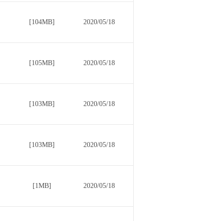
[104MB]
2020/05/18
[105MB]
2020/05/18
[103MB]
2020/05/18
[103MB]
2020/05/18
[1MB]
2020/05/18