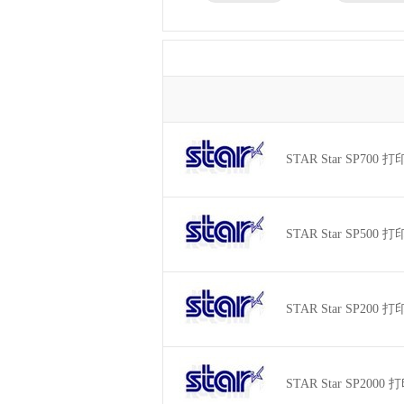
兄弟
东芝
得力
瑞昱
STAR Star SP700 
STAR Star SP500 打
STAR Star SP200 打
STAR Star SP2000 