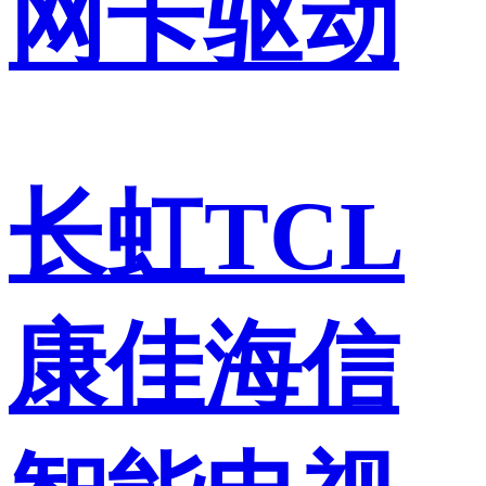
网卡驱动
长虹TCL
康佳海信