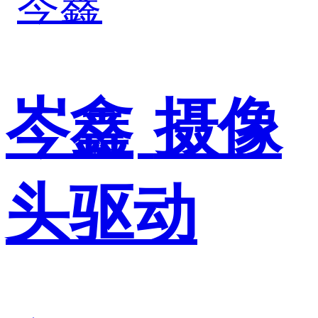
岑鑫
摄像
头驱动