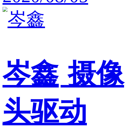
岑鑫
摄像
头驱动