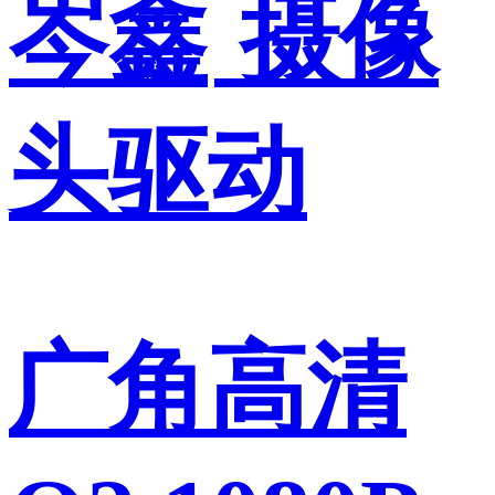
岑鑫
摄像
头驱动
广角高清