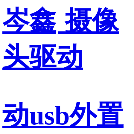
岑鑫
摄像
头驱动
动usb外置