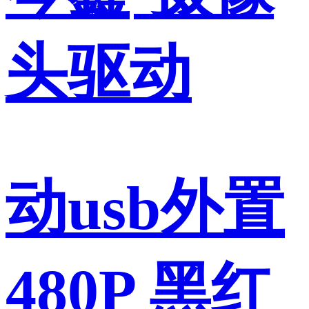
头驱动
动usb外置
480P 黑红