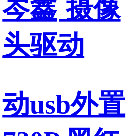
岑鑫
摄像
头驱动
动usb外置