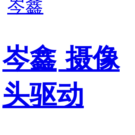
岑鑫
摄像
头驱动