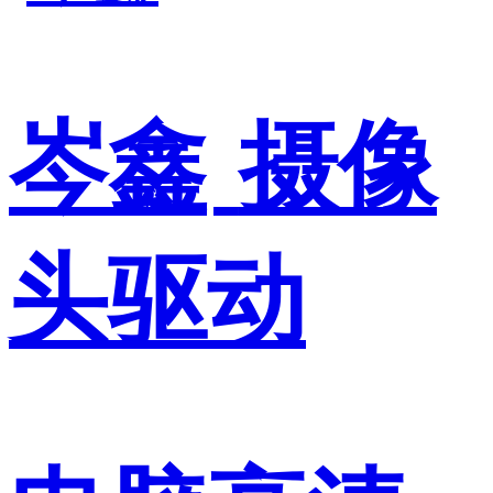
岑鑫
摄像
头驱动