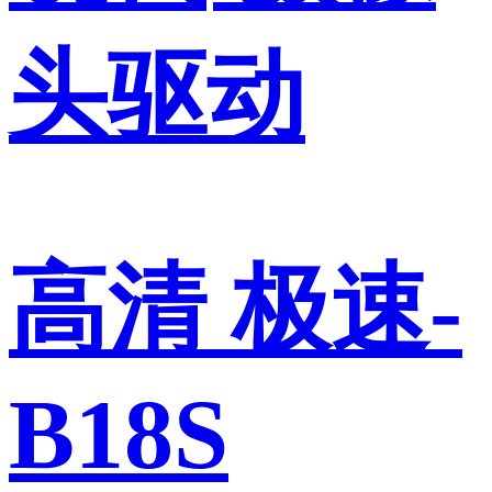
头驱动
高清 极速-
B18S