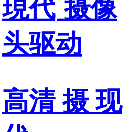
現代
摄像
头驱动
高清 摄 现