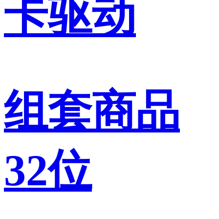
卡驱动
组套商品
32位