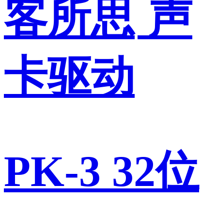
客所思
声
卡驱动
PK-3 32位