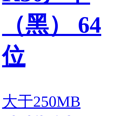
（黑） 64
位
大于250MB