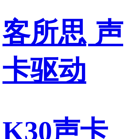
客所思
声
卡驱动
K30声卡