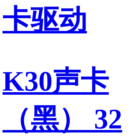
卡驱动
K30声卡
（黑） 32