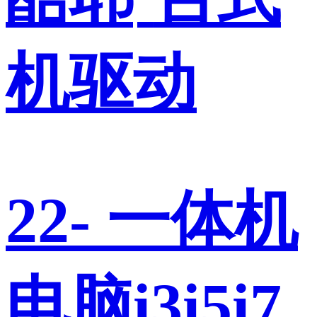
机驱动
22- 一体机
电脑i3i5i7