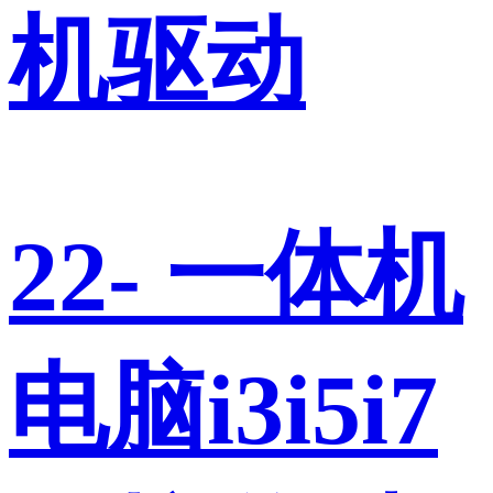
机驱动
22- 一体机
电脑i3i5i7