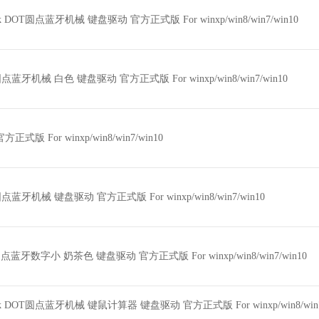
k DOT圆点蓝牙机械 键盘驱动 官方正式版 For winxp/win8/win7/win10
点蓝牙机械 白色 键盘驱动 官方正式版 For winxp/win8/win7/win10
版 For winxp/win8/win7/win10
点蓝牙机械 键盘驱动 官方正式版 For winxp/win8/win7/win10
蓝牙数字小 奶茶色 键盘驱动 官方正式版 For winxp/win8/win7/win10
ck DOT圆点蓝牙机械 键鼠计算器 键盘驱动 官方正式版 For winxp/win8/win7