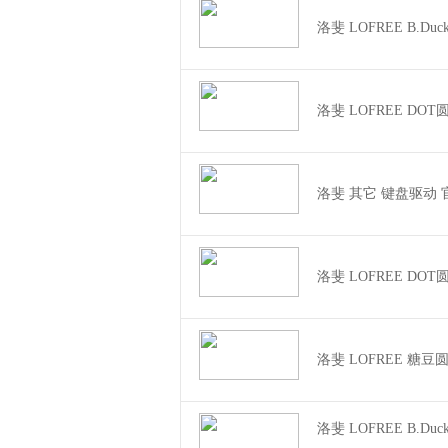
洛斐 LOFREE B.Duc
洛斐 LOFREE DOT圆
洛斐 其它 键盘驱动 官方正式
洛斐 LOFREE DOT圆
洛斐 LOFREE 糖豆圆点
洛斐 LOFREE B.Du