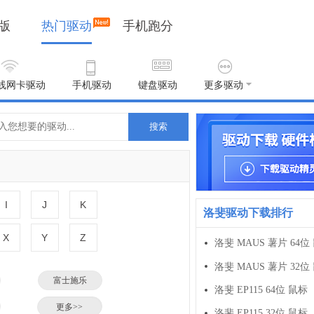
版
热门驱动
手机跑分
线网卡驱动
手机驱动
键盘驱动
更多驱动
搜索
I
J
K
洛斐驱动下载排行
X
Y
Z
洛斐 MAUS 薯片 64位
洛斐 MAUS 薯片 32位
富士施乐
洛斐 EP115 64位 鼠标
小米
更多>>
洛斐 EP115 32位 鼠标