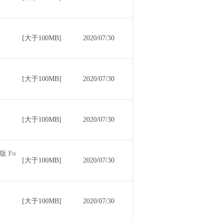
[大于100MB]
2020/07/30
[大于100MB]
2020/07/30
[大于100MB]
2020/07/30
 Fo
[大于100MB]
2020/07/30
[大于100MB]
2020/07/30