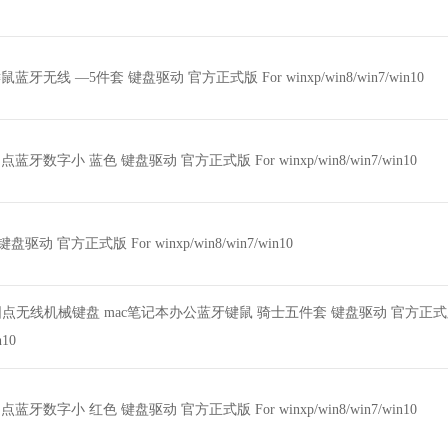
蓝牙无线 —5件套 键盘驱动 官方正式版 For winxp/win8/win7/win10
蓝牙数字小 蓝色 键盘驱动 官方正式版 For winxp/win8/win7/win10
键盘驱动 官方正式版 For winxp/win8/win7/win10
OT圆点无线机械键盘 mac笔记本办公蓝牙键鼠 骑士五件套 键盘驱动 官方正式版
n10
蓝牙数字小 红色 键盘驱动 官方正式版 For winxp/win8/win7/win10