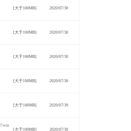
[大于100MB]
2020/07/30
[大于100MB]
2020/07/30
[大于100MB]
2020/07/30
[大于100MB]
2020/07/30
[大于100MB]
2020/07/30
/win
[大于100MB]
2020/07/30