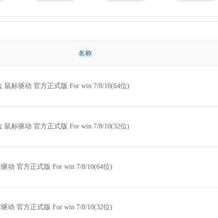
京瓷
理光
技嘉
华为
微星
英特尔
名称
 鼠标驱动 官方正式版 For win 7/8/10(64位)
 鼠标驱动 官方正式版 For win 7/8/10(32位)
驱动 官方正式版 For win 7/8/10(64位)
驱动 官方正式版 For win 7/8/10(32位)