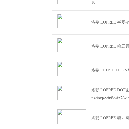
10
洛斐 LOFREE 半夏键鼠
洛斐 LOFREE 糖豆圆点
洛斐 EP115+EH112S 
洛斐 LOFREE D
r winxp/win8/win7/wi
洛斐 LOFREE 糖豆圆点