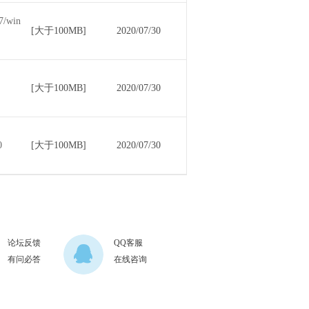
/win
[大于100MB]
2020/07/30
[大于100MB]
2020/07/30
0
[大于100MB]
2020/07/30
论坛反馈
QQ客服
有问必答
在线咨询