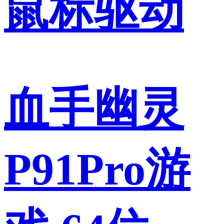
鼠标驱动
血手幽灵
P91Pro游