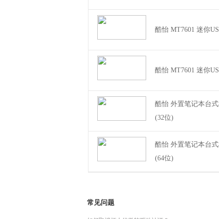
酷怡 MT7601 迷你US
酷怡 MT7601 迷你US
酷怡 外置笔记本台式机网卡
(32位)
酷怡 外置笔记本台式机网卡
(64位)
常见问题