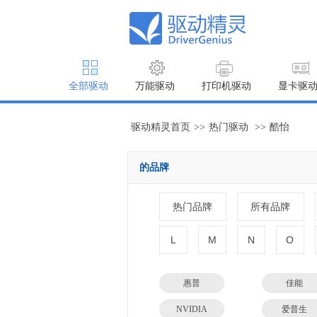
全部驱动
万能驱动
打印机驱动
显卡驱
驱动精灵首页
>>
热门驱动
>>
酷怡
的品牌
热门品牌
所有品牌
L
M
N
O
惠普
佳能
NVIDIA
爱普生