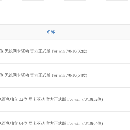
京瓷
理光
技嘉
华为
微星
英特尔
名称
无线网卡驱动 官方正式版 For win 7/8/10(32位)
无线网卡驱动 官方正式版 For win 7/8/10(64位)
百兆独立 32位 网卡驱动 官方正式版 For win 7/8/10(32位)
百兆独立 64位 网卡驱动 官方正式版 For win 7/8/10(64位)