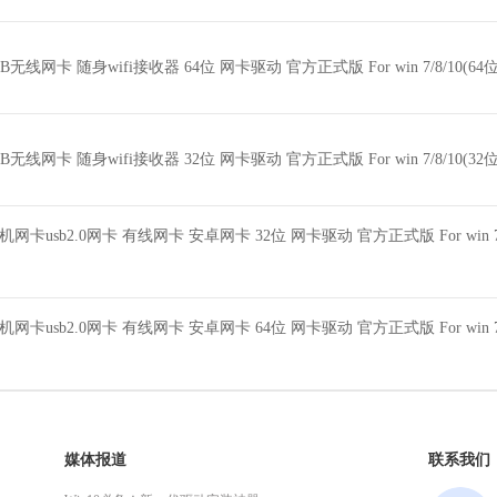
B无线网卡 随身wifi接收器 64位 网卡驱动 官方正式版 For win 7/8/10(64位
B无线网卡 随身wifi接收器 32位 网卡驱动 官方正式版 For win 7/8/10(32位
usb2.0网卡 有线网卡 安卓网卡 32位 网卡驱动 官方正式版 For win 7/
usb2.0网卡 有线网卡 安卓网卡 64位 网卡驱动 官方正式版 For win 7/
媒体报道
联系我们