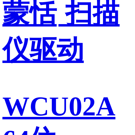
蒙恬
扫描
仪驱动
WCU02A