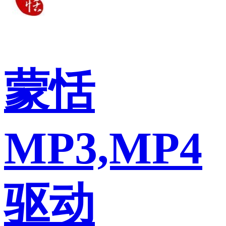
蒙恬
MP3,MP4
驱动