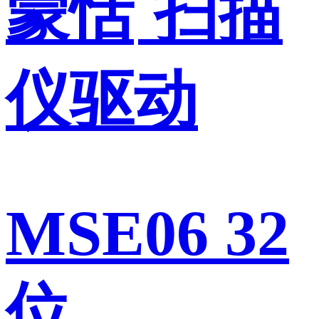
蒙恬
扫描
仪驱动
MSE06 32
位