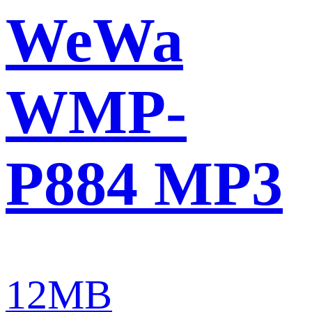
WeWa
WMP-
P884 MP3
12MB