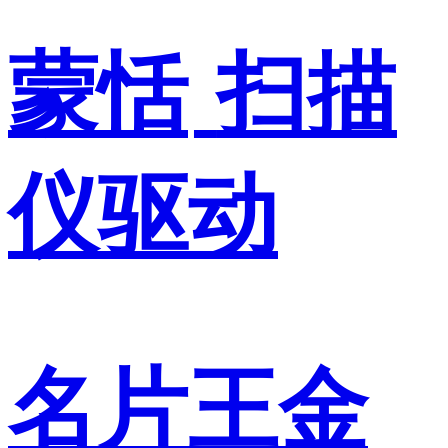
蒙恬
扫描
仪驱动
名片王金