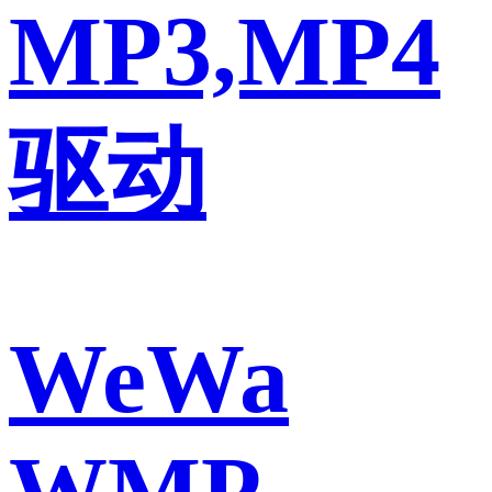
MP3,MP4
驱动
WeWa
WMP-