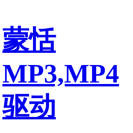
蒙恬
MP3,MP4
驱动