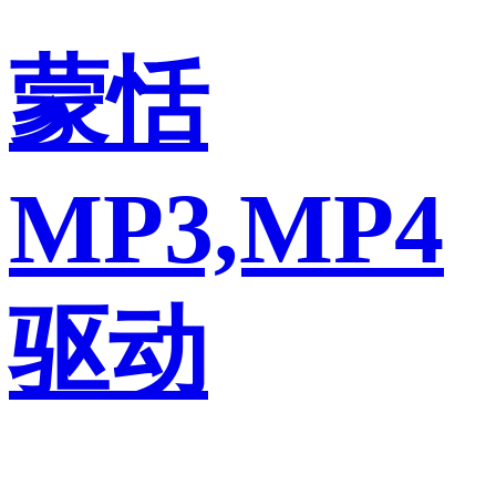
蒙恬
MP3,MP4
驱动