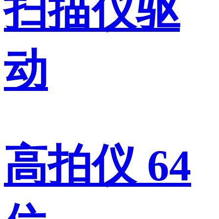
扫描仪驱
动
高拍仪 64