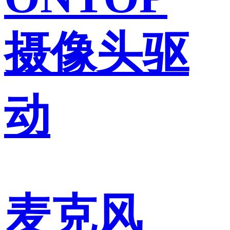
摄像头驱
动
麦克风