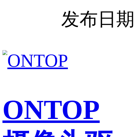
发布日期
ONTOP