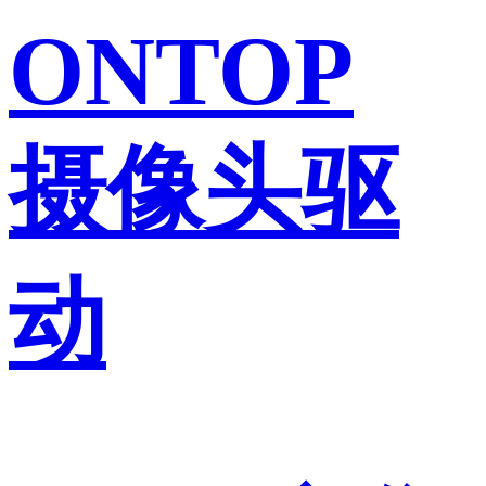
ONTOP
摄像头驱
动