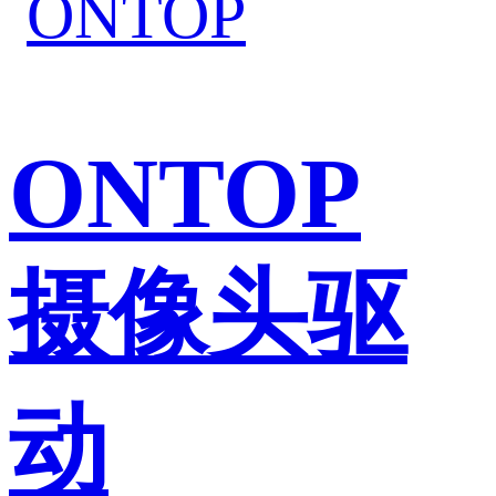
ONTOP
摄像头驱
动