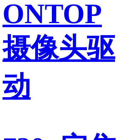
ONTOP
摄像头驱
动