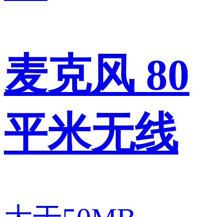
麦克风 80
平米无线