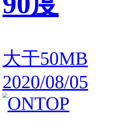
90度
大于50MB
2020/08/05