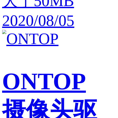
大于50MB
2020/08/05
ONTOP
摄像头驱