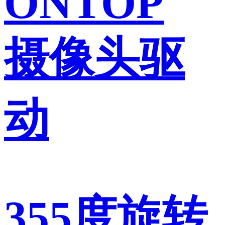
ONTOP
摄像头驱
动
355度旋转