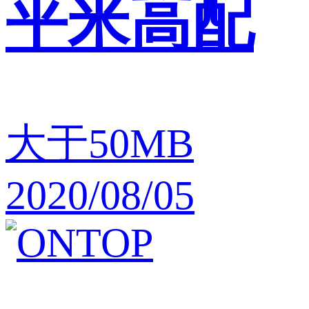
平米高配
大于50MB
2020/08/05