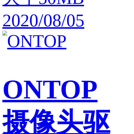
2020/08/05
ONTOP
摄像头驱