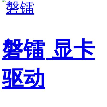
磐镭
显卡
驱动