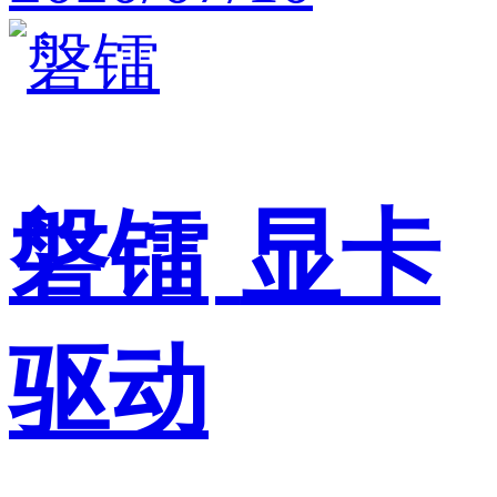
磐镭
显卡
驱动