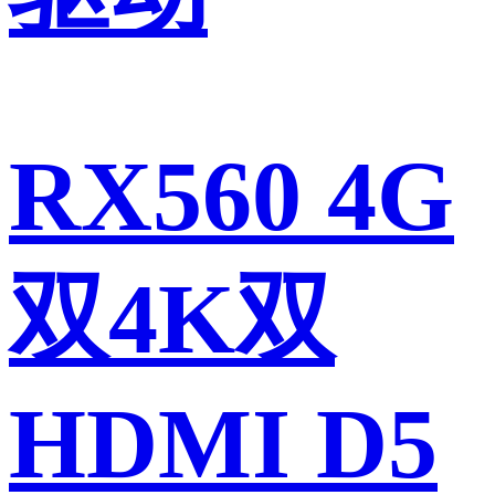
RX560 4G
双4K双
HDMI D5