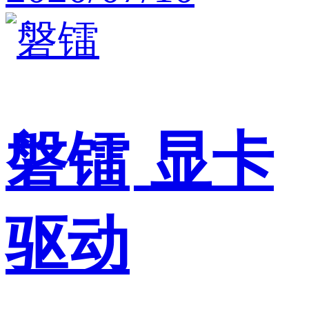
磐镭
显卡
驱动