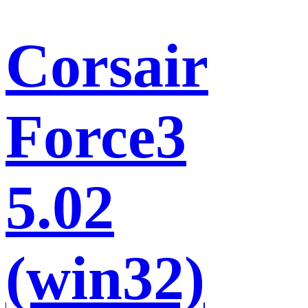
Corsair
Force3
5.02
(win32)