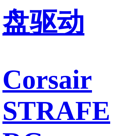
盘驱动
Corsair
STRAFE