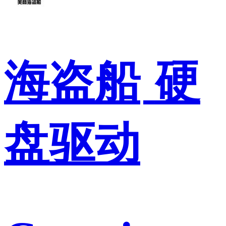
海盗船
硬
盘驱动