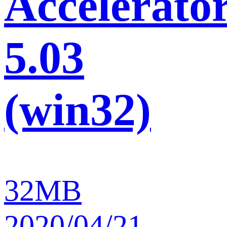
Accelerato
5.03
(win32)
32MB
2020/04/21