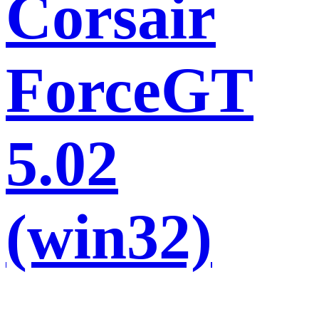
Corsair
ForceGT
5.02
(win32)