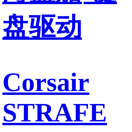
盘驱动
Corsair
STRAFE