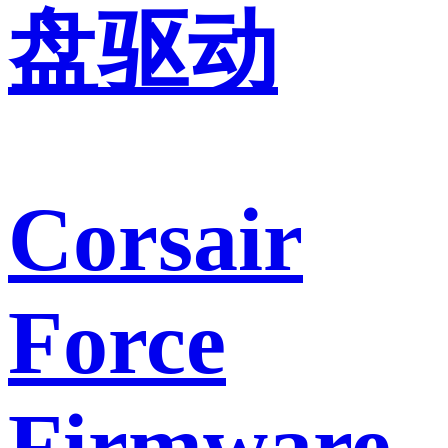
盘驱动
Corsair
Force
Firmware