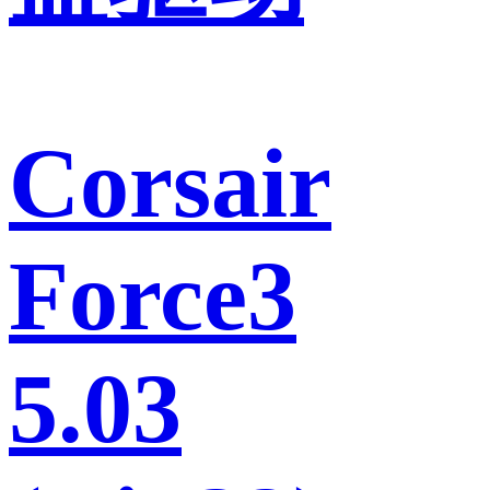
Corsair
Force3
5.03