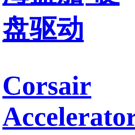
盘驱动
Corsair
Accelerato