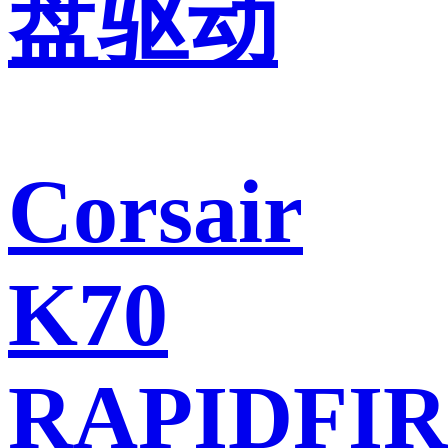
盘驱动
Corsair
K70
RAPIDFIR