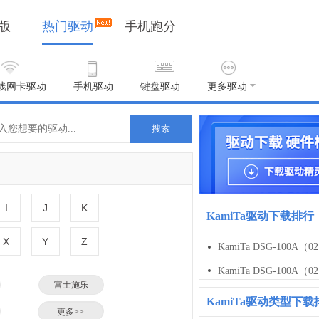
版
热门驱动
手机跑分
线网卡驱动
手机驱动
键盘驱动
更多驱动
搜索
I
J
K
KamiTa驱动下载排行
X
Y
Z
富士施乐
KamiTa驱动类型下载
小米
更多>>