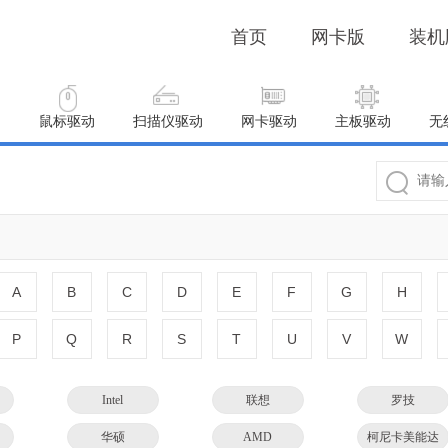
首页
网卡版
装机
动
鼠标驱动
扫描仪驱动
网卡驱动
主板驱动
无
A
B
C
D
E
F
G
H
P
Q
R
S
T
U
V
W
Intel
联想
罗技
华硕
AMD
柯尼卡美能达