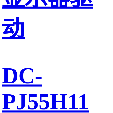
动
DC-
PJ55H11