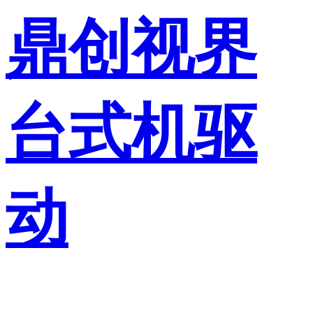
鼎创视界
台式机驱
动