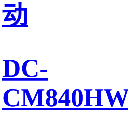
动
DC-
CM840H