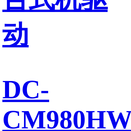
动
DC-
CM980H