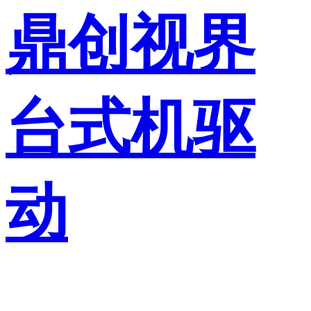
鼎创视界
台式机驱
动