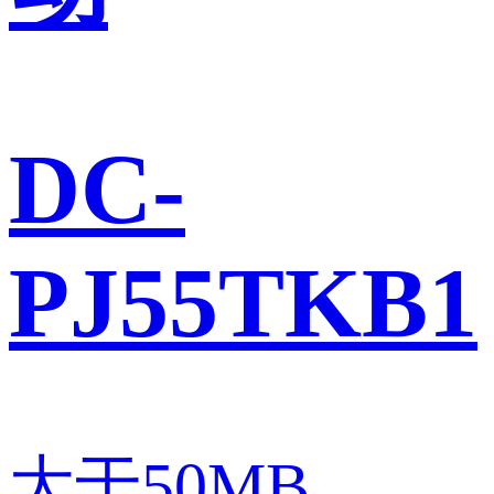
DC-
PJ55TKB1
大于50MB