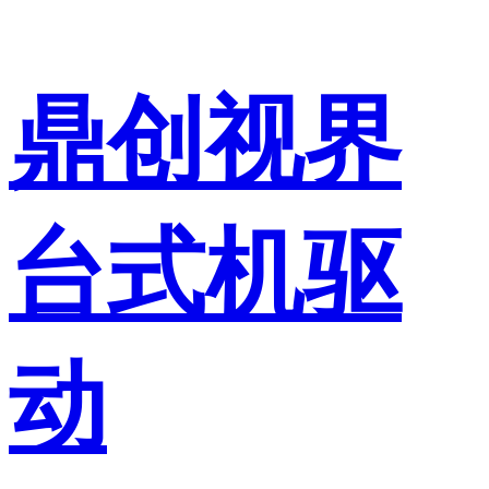
鼎创视界
台式机驱
动