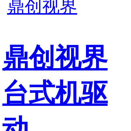
鼎创视界
台式机驱
动