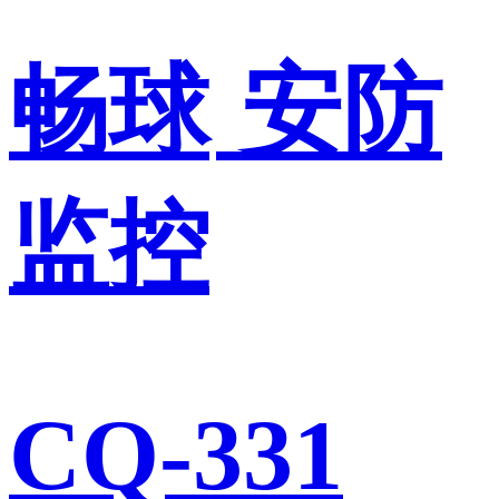
畅球
安防
监控
CQ-331