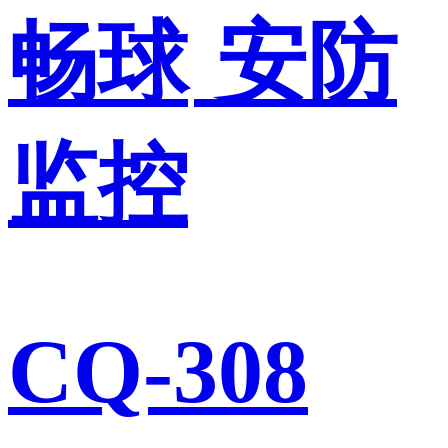
畅球
安防
监控
CQ-308