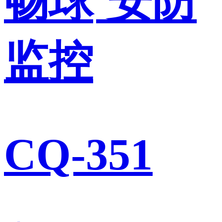
畅球
安防
监控
CQ-351