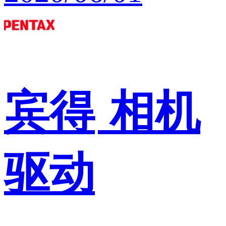
宾得
相机
驱动