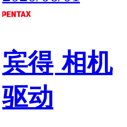
宾得
相机
驱动