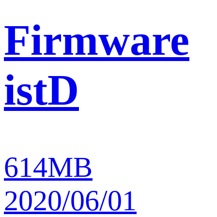
Firmware
istD
614MB
2020/06/01