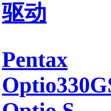
驱动
Pentax
Optio330G
Optio S