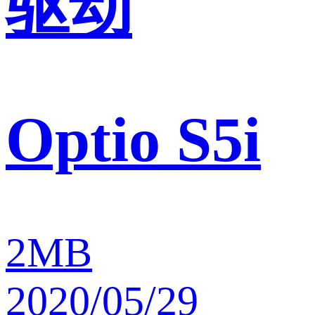
驱动
Optio S5i
2MB
2020/05/29