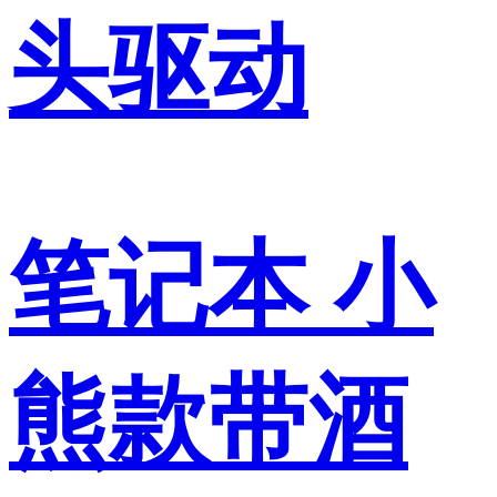
头驱动
笔记本 小
熊款带酒