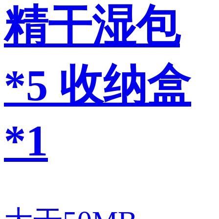
精干湿包
*5 收纳盒
*1