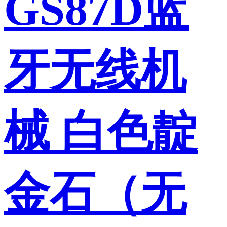
GS87D蓝
牙无线机
械 白色靛
金石（无