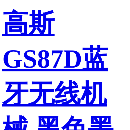
高斯
GS87D蓝
牙无线机
械 黑色墨