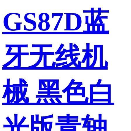
GS87D蓝
牙无线机
械 黑色白
光版青轴