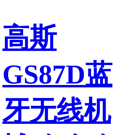
高斯
GS87D蓝
牙无线机