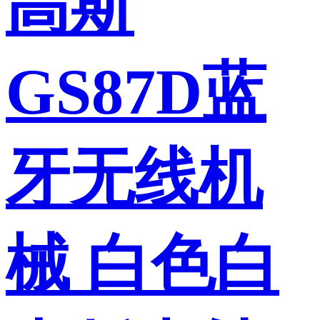
高斯
GS87D蓝
牙无线机
械 白色白