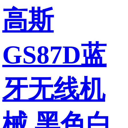
高斯
GS87D蓝
牙无线机
械 黑色白