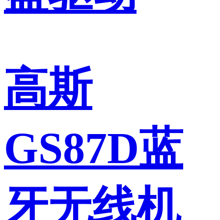
高斯
GS87D蓝
牙无线机