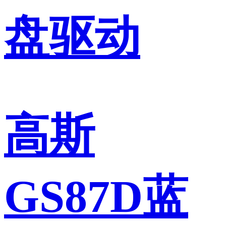
盘驱动
高斯
GS87D蓝