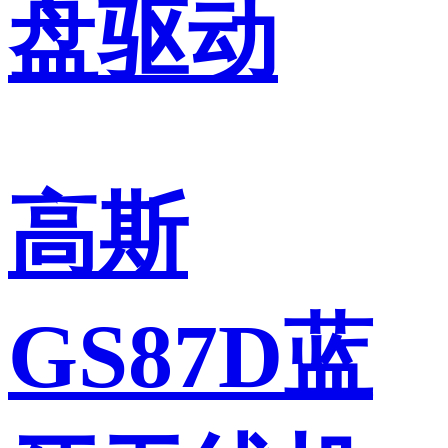
盘驱动
高斯
GS87D蓝