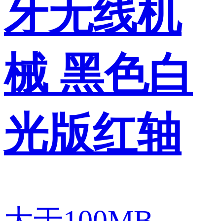
牙无线机
械 黑色白
光版红轴
大于100MB