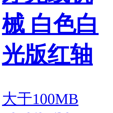
械 白色白
光版红轴
大于100MB