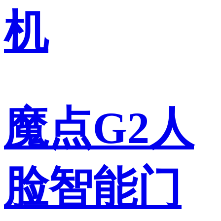
机
魔点G2人
脸智能门