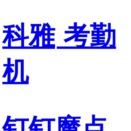
科雅
考勤
机
钉钉魔点