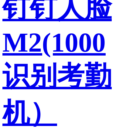
钉钉人脸
M2(1000
识别考勤
机）