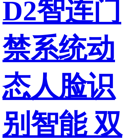
D2智连门
禁系统动
态人脸识
别智能 双