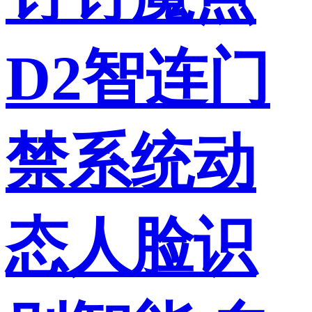
D2智连门
禁系统动
态人脸识