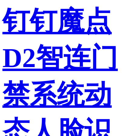
钉钉魔点
D2智连门
禁系统动
态人脸识