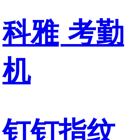
科雅
考勤
机
钉钉指纹