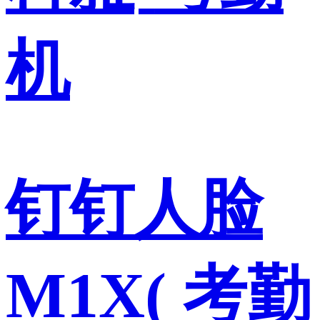
机
钉钉人脸
M1X( 考勤