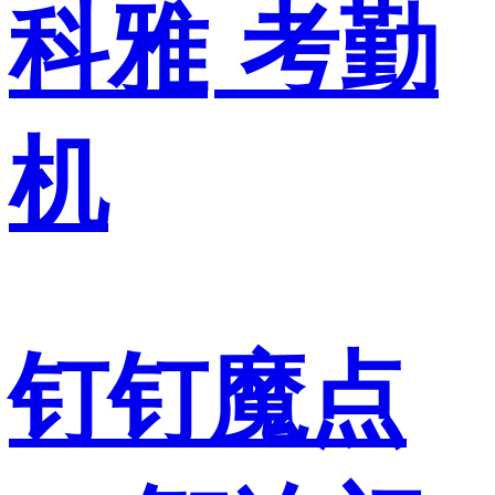
科雅
考勤
机
钉钉魔点