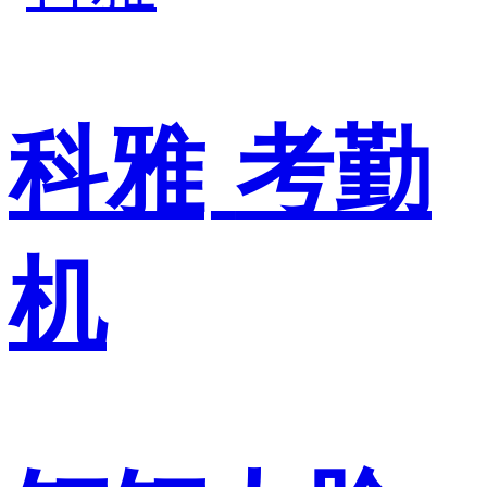
科雅
考勤
机