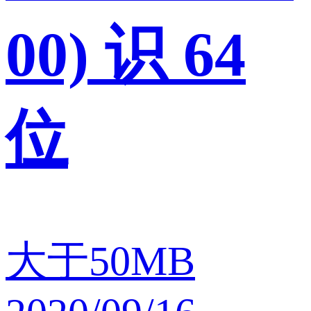
00) 识 64
位
大于50MB