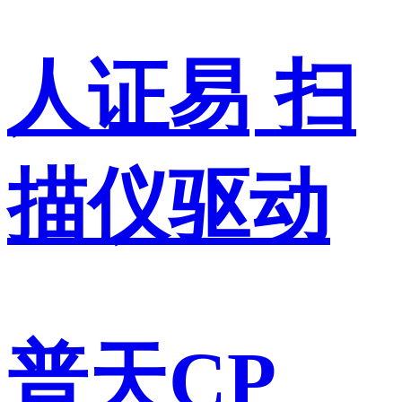
人证易
扫
描仪驱动
普天CP