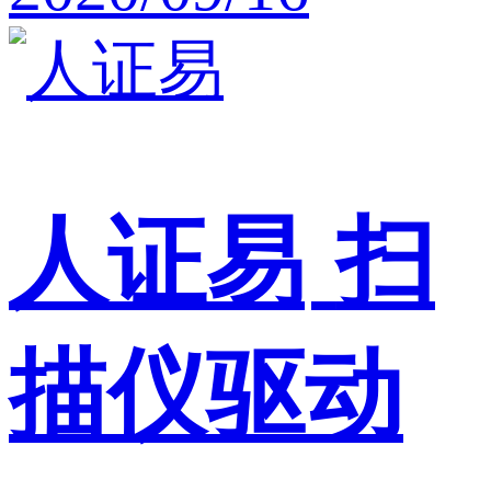
人证易
扫
描仪驱动