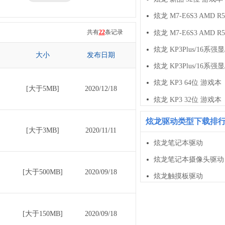
三星
七彩虹
共有
22
条记录
大小
发布日期
炫龙 KP3 64位 游戏本
[大于5MB]
2020/12/18
炫龙 KP3 32位 游戏本
炫龙驱动类型下载排
[大于3MB]
2020/11/11
炫龙笔记本驱动
炫龙笔记本摄像头驱动
[大于500MB]
2020/09/18
炫龙触摸板驱动
[大于150MB]
2020/09/18