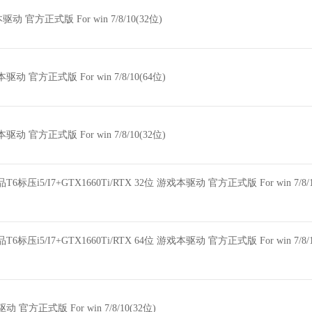
动 官方正式版 For win 7/8/10(32位)
驱动 官方正式版 For win 7/8/10(64位)
驱动 官方正式版 For win 7/8/10(32位)
品T6标压i5/I7+GTX1660Ti/RTX 32位 游戏本驱动 官方正式版 For win 7/8/1
品T6标压i5/I7+GTX1660Ti/RTX 64位 游戏本驱动 官方正式版 For win 7/8/1
 官方正式版 For win 7/8/10(32位)