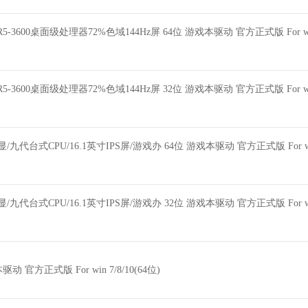
 R5-3600桌面级处理器72%色域144Hz屏 64位 游戏本驱动 官方正式版 For wi
 R5-3600桌面级处理器72%色域144Hz屏 32位 游戏本驱动 官方正式版 For wi
强显/九代台式CPU/16.1英寸IPS屏/游戏办 64位 游戏本驱动 官方正式版 For wi
强显/九代台式CPU/16.1英寸IPS屏/游戏办 32位 游戏本驱动 官方正式版 For wi
动 官方正式版 For win 7/8/10(64位)