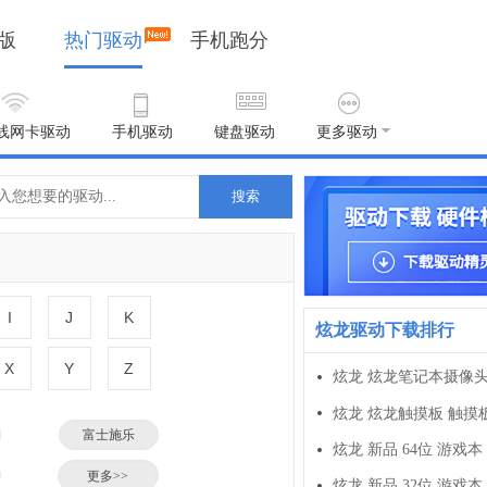
版
热门驱动
手机跑分
线网卡驱动
手机驱动
键盘驱动
更多驱动
搜索
I
J
K
炫龙驱动下载排行
X
Y
Z
炫龙 炫龙触摸板 触摸
富士施乐
炫龙 新品 64位 游戏本
小米
更多>>
炫龙 新品 32位 游戏本