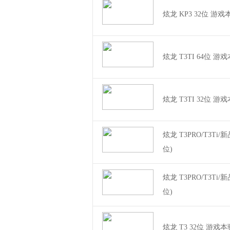
炫龙 KP3 32位 游戏本驱
炫龙 T3TI 64位 游戏本
炫龙 T3TI 32位 游戏本
炫龙 T3PRO/T3Ti/新
位)
炫龙 T3PRO/T3Ti/新
位)
炫龙 T3 32位 游戏本驱动