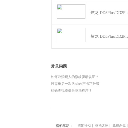
炫龙 DD3Plus/DD2P
炫龙 DD3Plus/DD2P
常见问题
如何取消烦人的微软驱动认证？
只需重启一次 Realtek声卡巧升级
精确查找摄像头驱动程序？
猎豹移动
|
驱动之家
|
免费杀毒
|
猎豹移动：