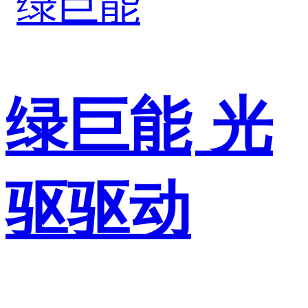
绿巨能
光
驱驱动