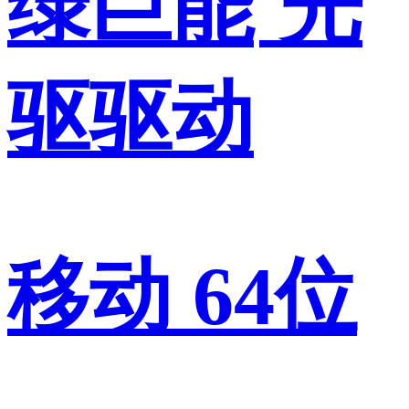
绿巨能
光
驱驱动
移动 64位