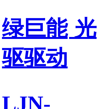
绿巨能
光
驱驱动
LJN-