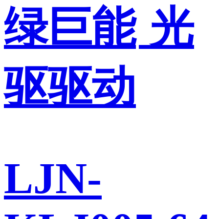
绿巨能
光
驱驱动
LJN-