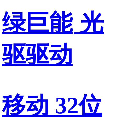
绿巨能
光
驱驱动
移动 32位