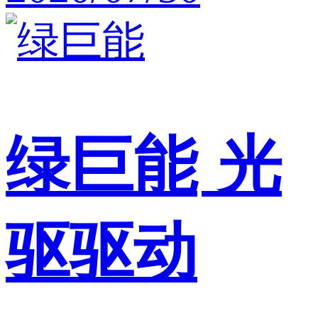
绿巨能
光
驱驱动