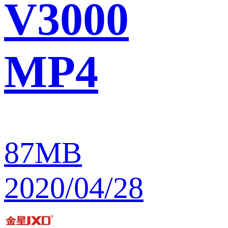
V3000
MP4
87MB
2020/04/28