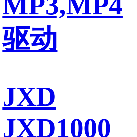
MP3,MP4
驱动
JXD
JXD1000