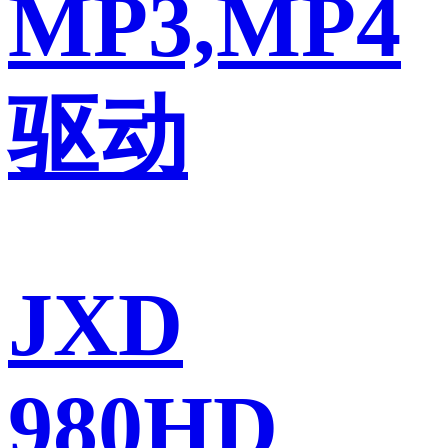
MP3,MP4
驱动
JXD
980HD