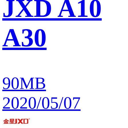
JXD A10
A30
90MB
2020/05/07