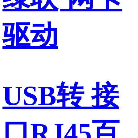
驱动
USB转 接
口RJ45百