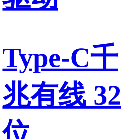
Type-C千
兆有线 32
位