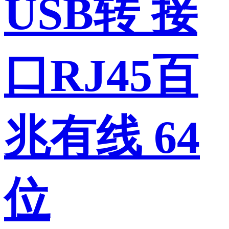
USB转 接
口RJ45百
兆有线 64
位