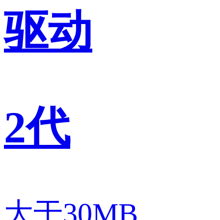
驱动
2代
大于30MB