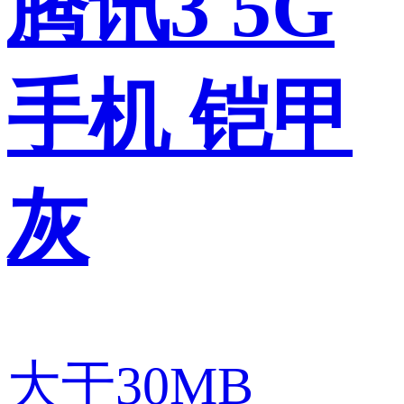
腾讯3 5G
手机 铠甲
灰
大于30MB