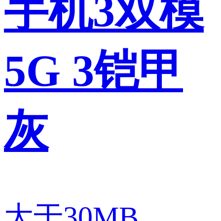
手机3双模
5G 3铠甲
灰
大于30MB