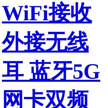
WiFi接收
外接无线
耳 蓝牙5G
网卡双频