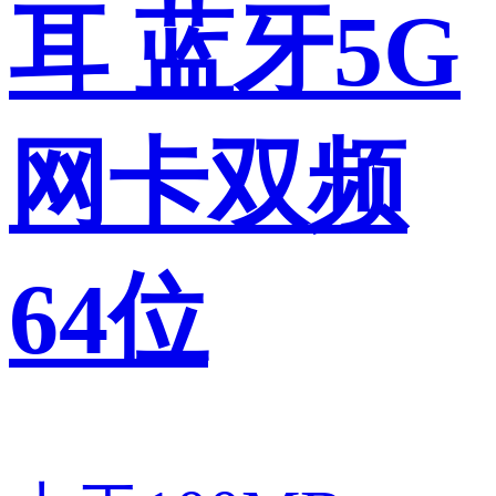
耳 蓝牙5G
网卡双频
64位