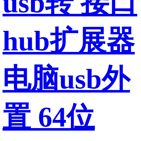
usb转 接口
hub扩展器
电脑usb外
置 64位