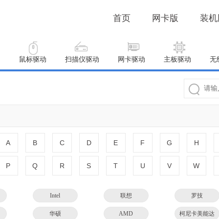
首页
网卡版
装机
动
鼠标驱动
扫描仪驱动
网卡驱动
主板驱动
无
A
B
C
D
E
F
G
H
P
Q
R
S
T
U
V
W
Intel
联想
罗技
华硕
AMD
柯尼卡美能达