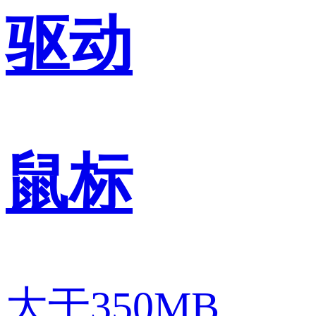
驱动
鼠标
大于350MB