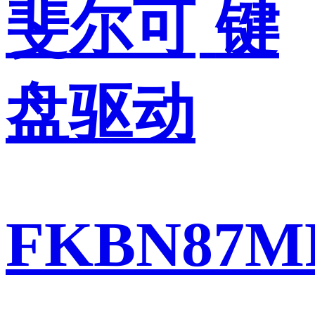
斐尔可
键
盘驱动
FKBN87M