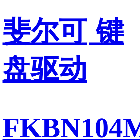
斐尔可
键
盘驱动
FKBN104