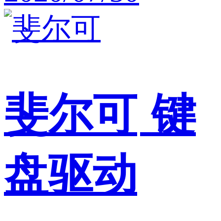
斐尔可
键
盘驱动