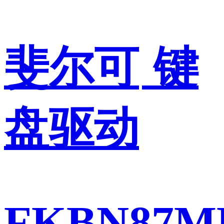
斐尔可
键
盘驱动
FKBN87M