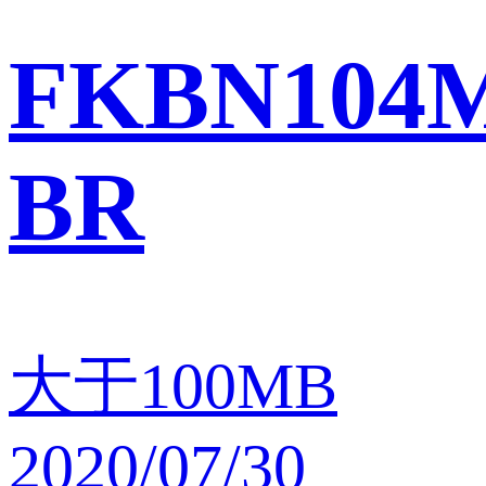
FKBN104M
BR
大于100MB
2020/07/30