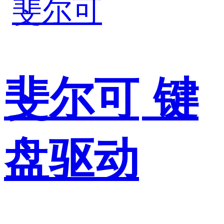
斐尔可
键
盘驱动