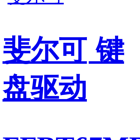
斐尔可
键
盘驱动