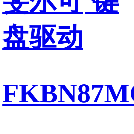
斐尔可
键
盘驱动
FKBN87M