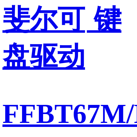
斐尔可
键
盘驱动
FFBT67M/