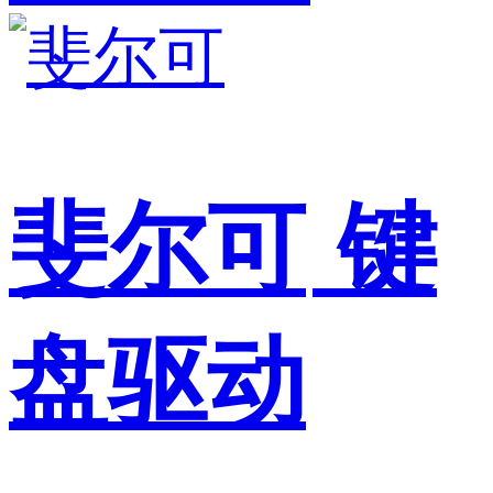
斐尔可
键
盘驱动