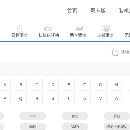
首页
网卡版
装机
动
鼠标驱动
扫描仪驱动
网卡驱动
主板驱动
无
A
B
C
D
E
F
G
H
P
Q
R
S
T
U
V
W
Intel
联想
罗技
华硕
AMD
柯尼卡美能达