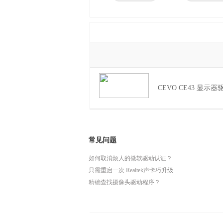
兄弟
东芝
得力
瑞昱
CEVO CE43 显示器驱动
常见问题
如何取消烦人的微软驱动认证？
只需重启一次 Realtek声卡巧升级
精确查找摄像头驱动程序？