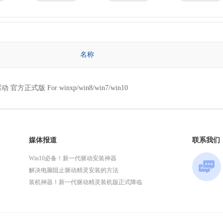
京瓷
理光
技嘉
华为
微星
英特尔
名称
 官方正式版 For winxp/win8/win7/win10
媒体报道
联系我们
Win10必备！新一代驱动安装神器
解决电脑阻止驱动精灵安装的方法
装机神器！新一代驱动精灵装机版正式降临