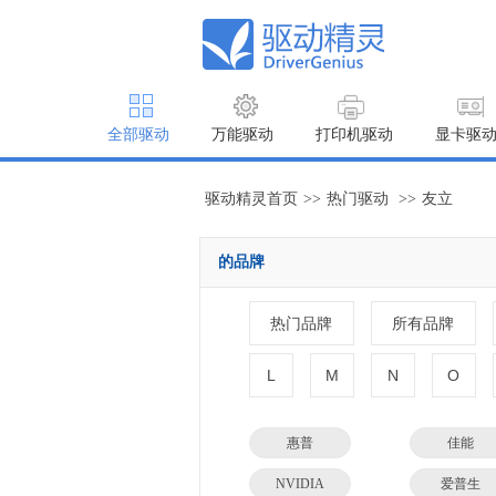
全部驱动
万能驱动
打印机驱动
显卡驱
驱动精灵首页
>>
热门驱动
>>
友立
的品牌
热门品牌
所有品牌
L
M
N
O
惠普
佳能
NVIDIA
爱普生