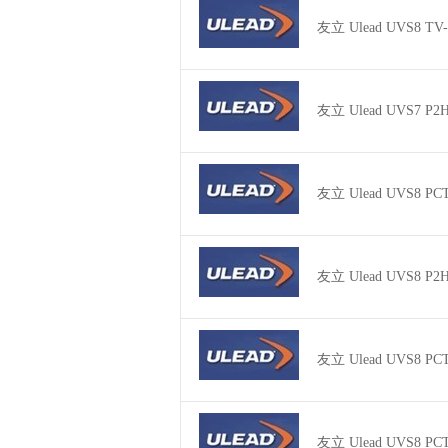
友立 Ulead UVS8 TV
友立 Ulead UVS7 P2
友立 Ulead UVS8 PC
友立 Ulead UVS8 P2
友立 Ulead UVS8 PC
友立 Ulead UVS8 PC