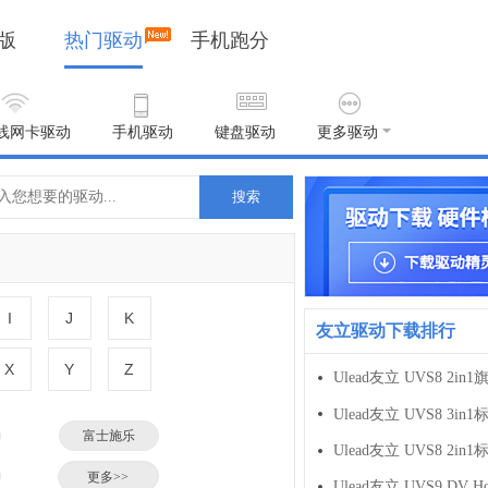
版
热门驱动
手机跑分
线网卡驱动
手机驱动
键盘驱动
更多驱动
搜索
I
J
K
友立驱动下载排行
X
Y
Z
富士施乐
小米
更多>>