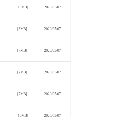
[13MB]
2020/05/07
[3MB]
2020/05/07
[7MB]
2020/05/07
[2MB]
2020/05/07
[7MB]
2020/05/07
[10MB]
2020/05/07