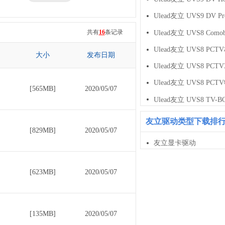
三星
七彩虹
共有
16
条记录
大小
发布日期
[565MB]
2020/05/07
友立驱动类型下载排
[829MB]
2020/05/07
友立显卡驱动
[623MB]
2020/05/07
[135MB]
2020/05/07