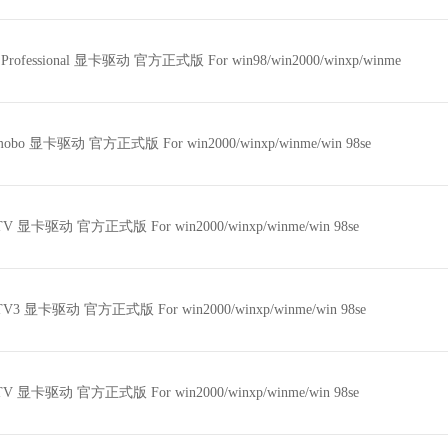
Professional 显卡驱动 官方正式版 For win98/win2000/winxp/winme
mobo 显卡驱动 官方正式版 For win2000/winxp/winme/win 98se
TV 显卡驱动 官方正式版 For win2000/winxp/winme/win 98se
TV3 显卡驱动 官方正式版 For win2000/winxp/winme/win 98se
TV 显卡驱动 官方正式版 For win2000/winxp/winme/win 98se