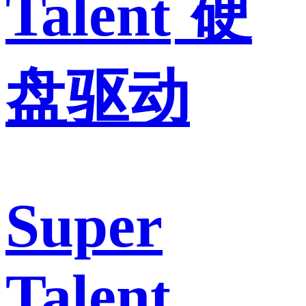
Talent
硬
盘驱动
Super
Talent