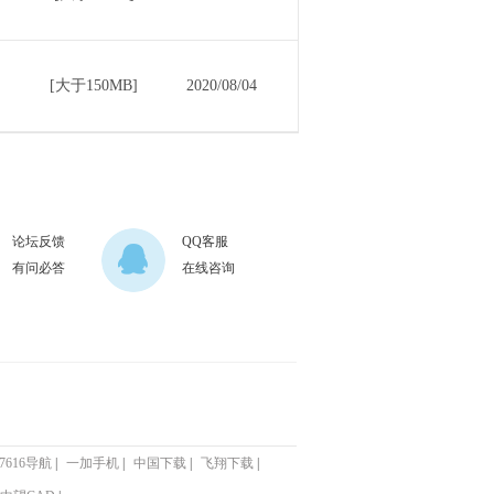
[大于150MB]
2020/08/04
论坛反馈
QQ客服
有问必答
在线咨询
57616导航
|
一加手机
|
中国下载
|
飞翔下载
|