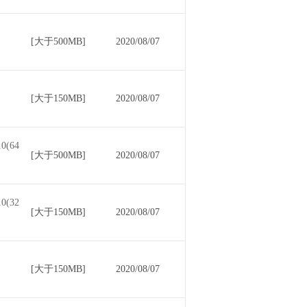
[大于500MB]
2020/08/07
[大于150MB]
2020/08/07
0(64
[大于500MB]
2020/08/07
0(32
[大于150MB]
2020/08/07
[大于150MB]
2020/08/07