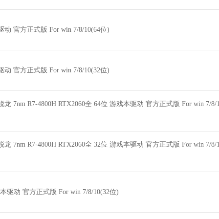
 官方正式版 For win 7/8/10(64位)
 官方正式版 For win 7/8/10(32位)
龙 7nm R7-4800H RTX2060全 64位 游戏本驱动 官方正式版 For win 7/8/1
龙 7nm R7-4800H RTX2060全 32位 游戏本驱动 官方正式版 For win 7/8/1
本驱动 官方正式版 For win 7/8/10(32位)