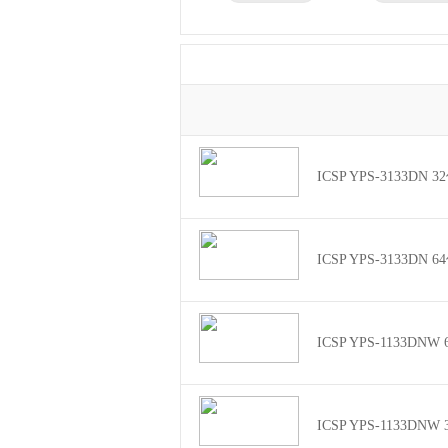
兄弟
东芝
得力
瑞昱
ICSP YPS-3133DN 
ICSP YPS-3133DN 
ICSP YPS-1133DN
ICSP YPS-1133DN