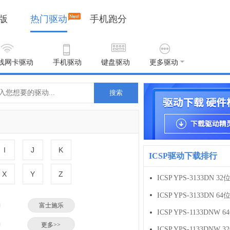
版
热门驱动
手机跑分
线网卡驱动
手机驱动
键盘驱动
更多驱动
搜索
I
J
K
ICSP驱动下载排行
X
Y
Z
ICSP YPS-3133DN 3
ICSP YPS-3133DN 6
富士施乐
小米
更多>>