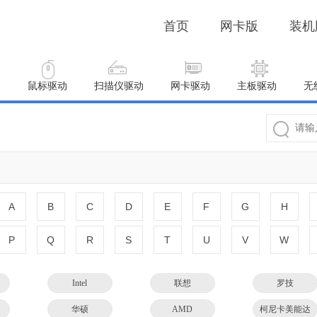
首页
网卡版
装机
动
鼠标驱动
扫描仪驱动
网卡驱动
主板驱动
无
A
B
C
D
E
F
G
H
P
Q
R
S
T
U
V
W
Intel
联想
罗技
华硕
AMD
柯尼卡美能达