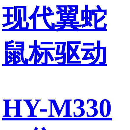
现代翼蛇
鼠标驱动
HY-M330