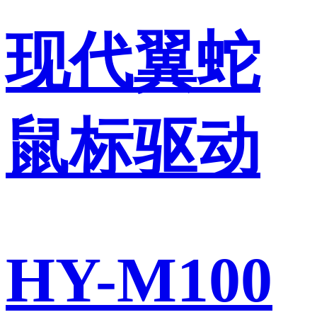
现代翼蛇
鼠标驱动
HY-M100