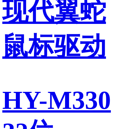
现代翼蛇
鼠标驱动
HY-M330