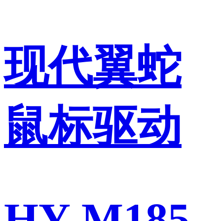
现代翼蛇
鼠标驱动
HY-M185