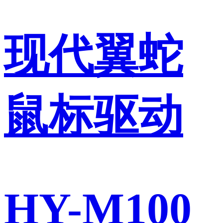
现代翼蛇
鼠标驱动
HY-M100