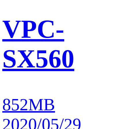
VPC-
SX560
852MB
2020/05/29