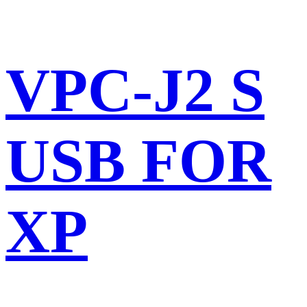
VPC-J2 S
USB FOR
XP