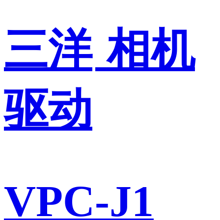
三洋
相机
驱动
VPC-J1