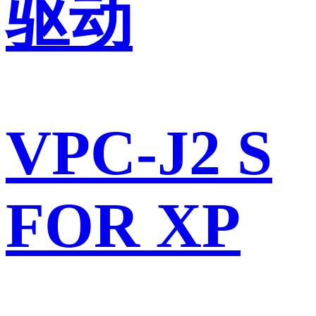
驱动
VPC-J2 S
FOR XP