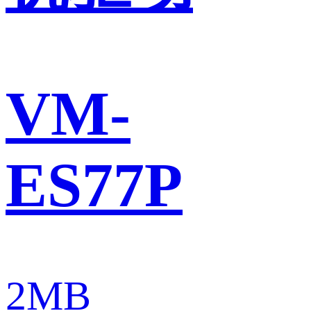
VM-
ES77P
2MB