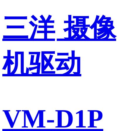
三洋
摄像
机驱动
VM-D1P