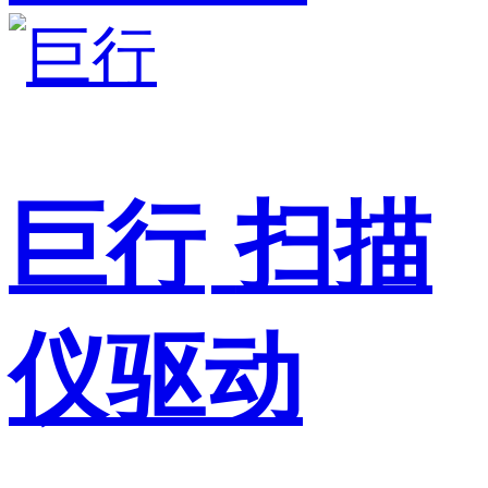
巨行
扫描
仪驱动