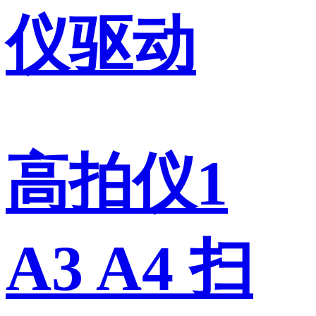
仪驱动
高拍仪1
A3 A4 扫