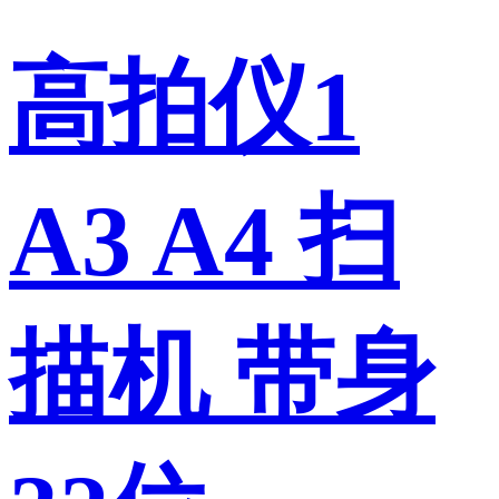
高拍仪1
A3 A4 扫
描机 带身