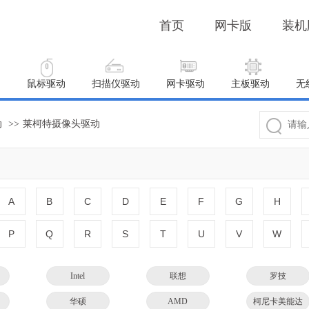
首页
网卡版
装机
动
鼠标驱动
扫描仪驱动
网卡驱动
主板驱动
无
动
>>
莱柯特摄像头驱动
A
B
C
D
E
F
G
H
P
Q
R
S
T
U
V
W
Intel
联想
罗技
华硕
AMD
柯尼卡美能达