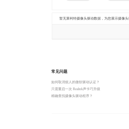
兄弟
东芝
得力
瑞昱
暂无莱柯特摄像头驱动数据，为您展示摄像头
常见问题
如何取消烦人的微软驱动认证？
只需重启一次 Realtek声卡巧升级
精确查找摄像头驱动程序？