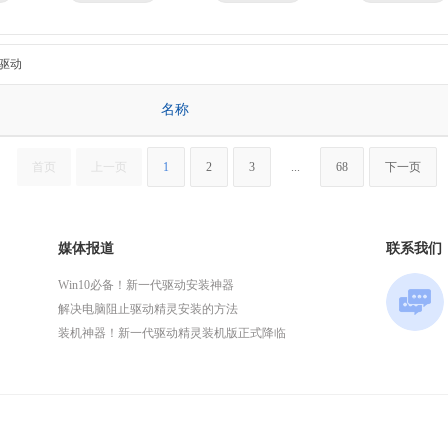
京瓷
理光
技嘉
华为
微星
英特尔
驱动
名称
首页
上一页
1
2
3
...
68
下一页
媒体报道
联系我们
Win10必备！新一代驱动安装神器
解决电脑阻止驱动精灵安装的方法
装机神器！新一代驱动精灵装机版正式降临