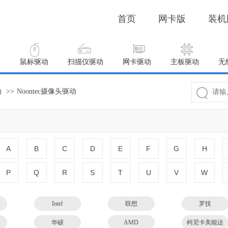
首页
网卡版
装机
动
鼠标驱动
扫描仪驱动
网卡驱动
主板驱动
无
动
>>
Noontec摄像头驱动
A
B
C
D
E
F
G
H
P
Q
R
S
T
U
V
W
Intel
联想
罗技
华硕
AMD
柯尼卡美能达