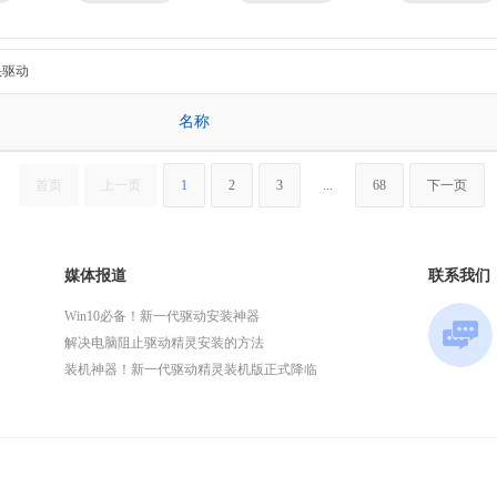
京瓷
理光
技嘉
华为
微星
英特尔
头驱动
名称
首页
上一页
1
2
3
...
68
下一页
媒体报道
联系我们
Win10必备！新一代驱动安装神器
解决电脑阻止驱动精灵安装的方法
装机神器！新一代驱动精灵装机版正式降临