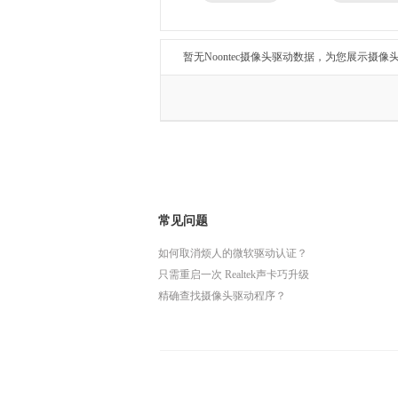
兄弟
东芝
得力
瑞昱
暂无Noontec摄像头驱动数据，为您展示摄像
常见问题
如何取消烦人的微软驱动认证？
只需重启一次 Realtek声卡巧升级
精确查找摄像头驱动程序？