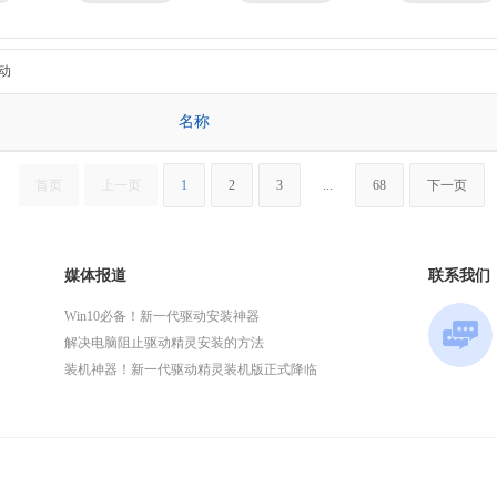
京瓷
理光
技嘉
华为
微星
英特尔
动
名称
首页
上一页
1
2
3
...
68
下一页
媒体报道
联系我们
Win10必备！新一代驱动安装神器
解决电脑阻止驱动精灵安装的方法
装机神器！新一代驱动精灵装机版正式降临