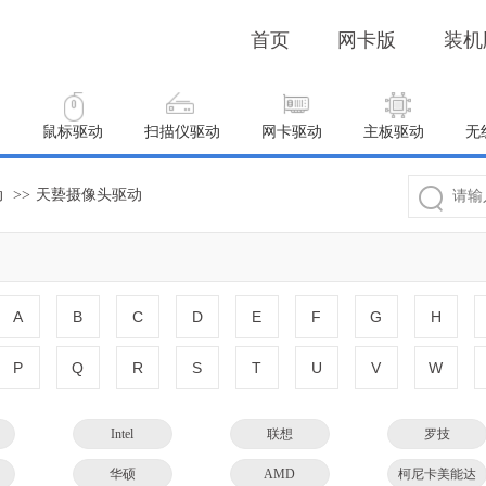
首页
网卡版
装机
动
鼠标驱动
扫描仪驱动
网卡驱动
主板驱动
无
动
>>
天兿摄像头驱动
A
B
C
D
E
F
G
H
P
Q
R
S
T
U
V
W
Intel
联想
罗技
华硕
AMD
柯尼卡美能达