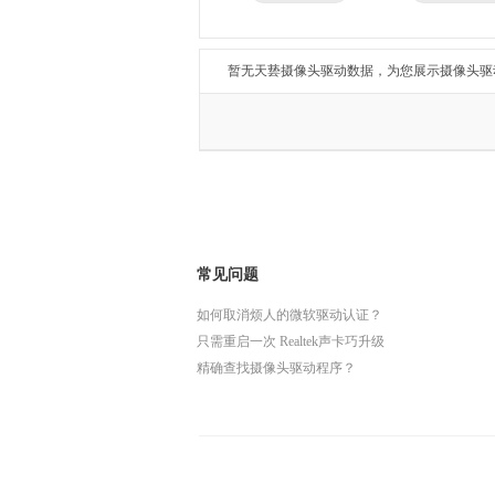
兄弟
东芝
得力
瑞昱
暂无天兿摄像头驱动数据，为您展示摄像头驱
常见问题
如何取消烦人的微软驱动认证？
只需重启一次 Realtek声卡巧升级
精确查找摄像头驱动程序？