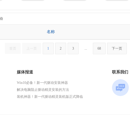
京瓷
理光
技嘉
华为
微星
英特尔
动
名称
首页
上一页
1
2
3
...
68
下一页
媒体报道
联系我们
Win10必备！新一代驱动安装神器
解决电脑阻止驱动精灵安装的方法
装机神器！新一代驱动精灵装机版正式降临