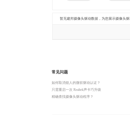
兄弟
东芝
得力
瑞昱
暂无建邦摄像头驱动数据，为您展示摄像头驱
常见问题
如何取消烦人的微软驱动认证？
只需重启一次 Realtek声卡巧升级
精确查找摄像头驱动程序？