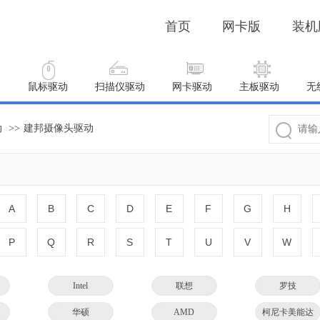
首页
网卡版
装机
动
鼠标驱动
扫描仪驱动
网卡驱动
主板驱动
无
动
>>
建邦摄像头驱动
A
B
C
D
E
F
G
H
P
Q
R
S
T
U
V
W
Intel
联想
罗技
华硕
AMD
柯尼卡美能达