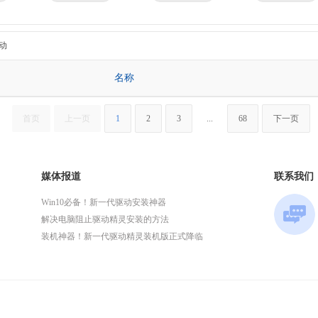
京瓷
理光
技嘉
华为
微星
英特尔
动
名称
首页
上一页
1
2
3
...
68
下一页
媒体报道
联系我们
Win10必备！新一代驱动安装神器
解决电脑阻止驱动精灵安装的方法
装机神器！新一代驱动精灵装机版正式降临