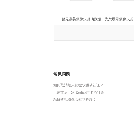
兄弟
东芝
得力
瑞昱
暂无讯英摄像头驱动数据，为您展示摄像头驱
常见问题
如何取消烦人的微软驱动认证？
只需重启一次 Realtek声卡巧升级
精确查找摄像头驱动程序？