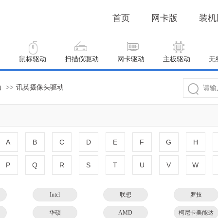
首页
网卡版
装机
动
鼠标驱动
扫描仪驱动
网卡驱动
主板驱动
无
动
>>
讯英摄像头驱动
A
B
C
D
E
F
G
H
P
Q
R
S
T
U
V
W
Intel
联想
罗技
华硕
AMD
柯尼卡美能达