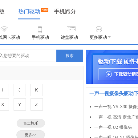
版
热门驱动
手机跑分
线网卡驱动
手机驱动
键盘驱动
更多驱动
搜索
I
J
K
一声一视摄像头驱动
X
Y
Z
一声一视 YS-X30 摄
富士施乐
一声一视 U2 摄像头
小米
更多>>
一声一视 Q4-Y1 摄像