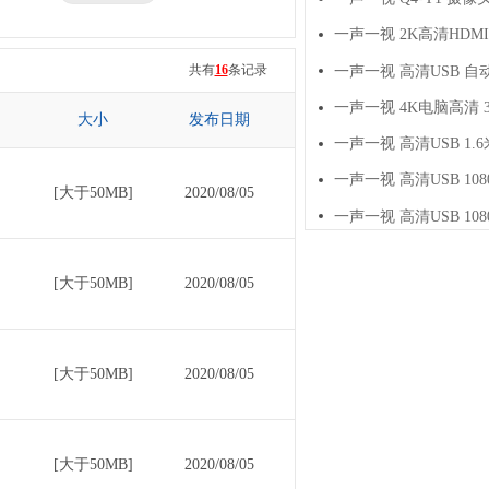
三星
七彩虹
共有
16
条记录
大小
发布日期
一声一视 高清USB 1.
[大于50MB]
2020/08/05
[大于50MB]
2020/08/05
[大于50MB]
2020/08/05
[大于50MB]
2020/08/05