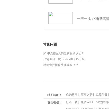
一声一视 4K电脑高清 变焦
常见问题
如何取消烦人的微软驱动认证？
只需重启一次 Realtek声卡巧升级
精确查找摄像头驱动程序？
猎豹移动
|
驱动之家
|
免费杀毒
|
猎豹移动：
新浪下载
|
免费WIFI
|
51软件测
友情链接：