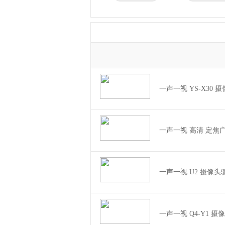
兄弟
东芝
得力
瑞昱
一声一视 YS-X30 摄像头
一声一视 高清 定焦广角 1
一声一视 U2 摄像头驱动 官
一声一视 Q4-Y1 摄像头驱