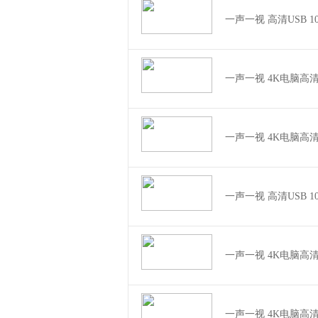
一声一视 高清USB 108
一声一视 4K电脑高清 2定
一声一视 4K电脑高清 5定
一声一视 高清USB 108
一声一视 4K电脑高清 4变
一声一视 4K电脑高清 6变