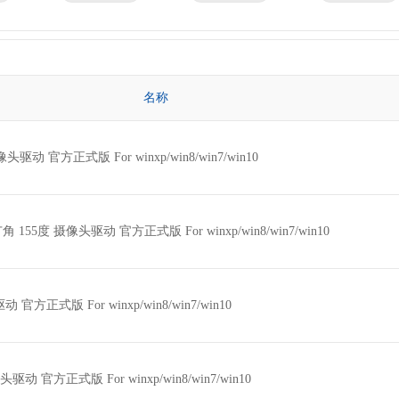
京瓷
理光
技嘉
华为
微星
英特尔
名称
驱动 官方正式版 For winxp/win8/win7/win10
55度 摄像头驱动 官方正式版 For winxp/win8/win7/win10
方正式版 For winxp/win8/win7/win10
动 官方正式版 For winxp/win8/win7/win10