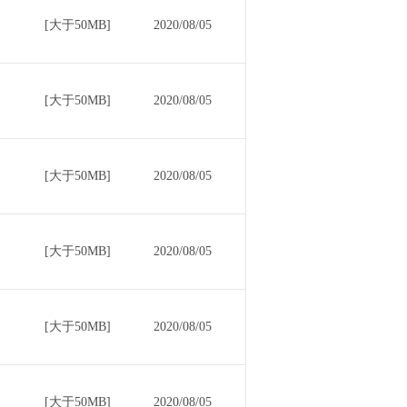
[大于50MB]
2020/08/05
[大于50MB]
2020/08/05
[大于50MB]
2020/08/05
[大于50MB]
2020/08/05
[大于50MB]
2020/08/05
[大于50MB]
2020/08/05