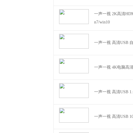
一声一视 2K高清HDMI
n7/win10
一声一视 高清USB 自动
一声一视 4K电脑高清 3定
一声一视 高清USB 1.6
一声一视 高清USB 108