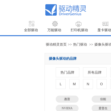
全部驱动
万能驱动
打印机驱动
显卡驱
驱动精灵首页
>>
热门驱动
>>
摄像头驱
摄像头驱动的品牌
热门品牌
所有品牌
L
M
N
O
惠普
佳能
NVIDIA
爱普生