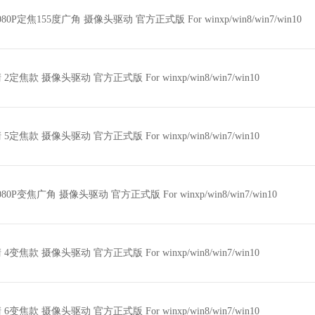
0P定焦155度广角 摄像头驱动 官方正式版 For winxp/win8/win7/win10
焦款 摄像头驱动 官方正式版 For winxp/win8/win7/win10
焦款 摄像头驱动 官方正式版 For winxp/win8/win7/win10
0P变焦广角 摄像头驱动 官方正式版 For winxp/win8/win7/win10
焦款 摄像头驱动 官方正式版 For winxp/win8/win7/win10
焦款 摄像头驱动 官方正式版 For winxp/win8/win7/win10