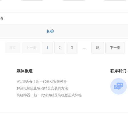
京瓷
理光
技嘉
华为
微星
英特尔
动
名称
首页
上一页
1
2
3
...
68
下一页
媒体报道
联系我们
Win10必备！新一代驱动安装神器
解决电脑阻止驱动精灵安装的方法
装机神器！新一代驱动精灵装机版正式降临