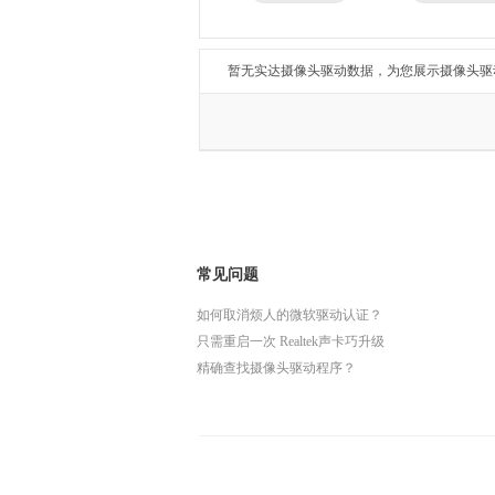
兄弟
东芝
得力
瑞昱
暂无实达摄像头驱动数据，为您展示摄像头驱
常见问题
如何取消烦人的微软驱动认证？
只需重启一次 Realtek声卡巧升级
精确查找摄像头驱动程序？