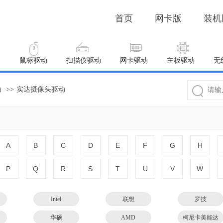
首页
网卡版
装机
动
鼠标驱动
扫描仪驱动
网卡驱动
主板驱动
无
动
>>
实达摄像头驱动
A
B
C
D
E
F
G
H
P
Q
R
S
T
U
V
W
Intel
联想
罗技
华硕
AMD
柯尼卡美能达